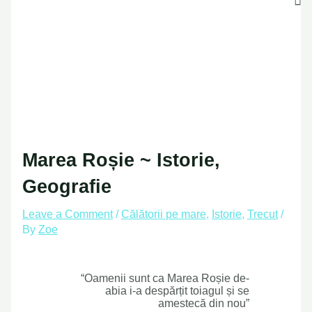
Marea Roșie ~ Istorie,
Geografie
Leave a Comment
/
Călătorii pe mare
,
Istorie
,
Trecut
/
By
Zoe
“Oamenii sunt ca Marea Roșie de-
abia i-a despărțit toiagul și se
amestecă din nou”