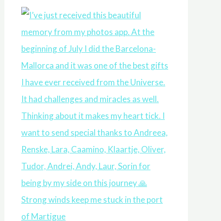
Strong winds keep me stuck in the port
of Martigue