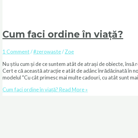
Cum faci ordine în viață?
1 Comment
/
#zerowaste
/
Zoe
Nu știu cum și de ce suntem atât de atrași de obiecte, însă re
Cert e că această atracție e atât de adânc înrădăcinată în noi
modelul ”Cu cât primesc mai multe cadouri, cu atât sunt mai 
Cum faci ordine în viață?
Read More »