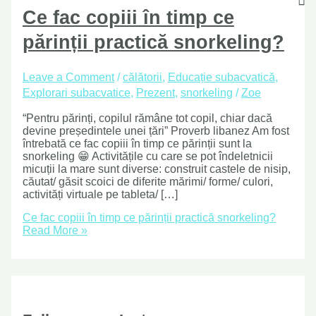
Ce fac copiii în timp ce
părinții practică snorkeling?
Leave a Comment
/
călătorii
,
Educație subacvatică
,
Explorari subacvatice
,
Prezent
,
snorkeling
/
Zoe
“Pentru părinți, copilul rămâne tot copil, chiar dacă
devine președintele unei țări” Proverb libanez Am fost
întrebată ce fac copiii în timp ce părinții sunt la
snorkeling 😁 Activitățile cu care se pot îndeletnicii
micuții la mare sunt diverse: construit castele de nisip,
căutat/ găsit scoici de diferite mărimi/ forme/ culori,
activități virtuale pe tableta/ […]
Ce fac copiii în timp ce părinții practică snorkeling?
Read More »